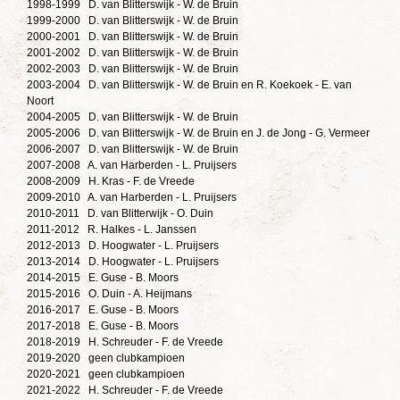
1998-1999 D. van Blitterswijk - W. de Bruin
1999-2000 D. van Blitterswijk - W. de Bruin
2000-2001 D. van Blitterswijk - W. de Bruin
2001-2002 D. van Blitterswijk - W. de Bruin
2002-2003 D. van Blitterswijk - W. de Bruin
2003-2004 D. van Blitterswijk - W. de Bruin en R. Koekoek - E. van
Noort
2004-2005 D. van Blitterswijk - W. de Bruin
2005-2006 D. van Blitterswijk - W. de Bruin en J. de Jong - G. Vermeer
2006-2007 D. van Blitterswijk - W. de Bruin
2007-2008 A. van Harberden - L. Pruijsers
2008-2009 H. Kras - F. de Vreede
2009-2010 A. van Harberden - L. Pruijsers
2010-2011 D. van Blitterwijk - O. Duin
2011-2012 R. Halkes - L. Janssen
2012-2013 D. Hoogwater - L. Pruijsers
2013-2014 D. Hoogwater - L. Pruijsers
2014-2015 E. Guse - B. Moors
2015-2016 O. Duin - A. Heijmans
2016-2017 E. Guse - B. Moors
2017-2018 E. Guse - B. Moors
2018-2019 H. Schreuder - F. de Vreede
2019-2020 geen clubkampioen
2020-2021 geen clubkampioen
2021-2022 H. Schreuder - F. de Vreede