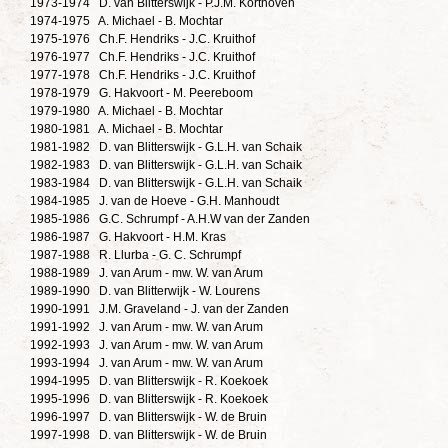
1973-1974 D. van Blitterswijk - P.J.M. Korthoven
1974-1975 A. Michael - B. Mochtar
1975-1976 Ch.F. Hendriks - J.C. Kruithof
1976-1977 Ch.F. Hendriks - J.C. Kruithof
1977-1978 Ch.F. Hendriks - J.C. Kruithof
1978-1979 G. Hakvoort - M. Peereboom
1979-1980 A. Michael - B. Mochtar
1980-1981 A. Michael - B. Mochtar
1981-1982 D. van Blitterswijk - G.L.H. van Schaik
1982-1983 D. van Blitterswijk - G.L.H. van Schaik
1983-1984 D. van Blitterswijk - G.L.H. van Schaik
1984-1985 J. van de Hoeve - G.H. Manhoudt
1985-1986 G.C. Schrumpf - A.H.W van der Zanden
1986-1987 G. Hakvoort - H.M. Kras
1987-1988 R. Llurba - G. C. Schrumpf
1988-1989 J. van Arum - mw. W. van Arum
1989-1990 D. van Blitterwijk - W. Lourens
1990-1991 J.M. Graveland - J. van der Zanden
1991-1992 J. van Arum - mw. W. van Arum
1992-1993 J. van Arum - mw. W. van Arum
1993-1994 J. van Arum - mw. W. van Arum
1994-1995 D. van Blitterswijk - R. Koekoek
1995-1996 D. van Blitterswijk - R. Koekoek
1996-1997 D. van Blitterswijk - W. de Bruin
1997-1998 D. van Blitterswijk - W. de Bruin