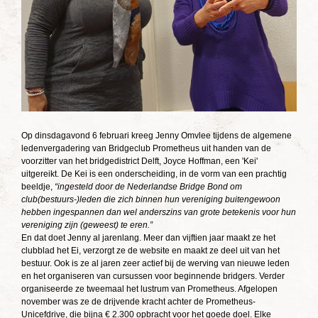
Op dinsdagavond 6 februari kreeg Jenny Omvlee tijdens de algemene
ledenvergadering van Bridgeclub Prometheus uit handen van de
voorzitter van het bridgedistrict Delft, Joyce Hoffman, een 'Kei'
uitgereikt. De Kei is een onderscheiding, in de vorm van een prachtig
beeldje,
“ingesteld door de Nederlandse Bridge Bond om
club(bestuurs-)leden die zich binnen hun vereniging buitengewoon
hebben ingespannen dan wel anderszins van grote betekenis voor hun
vereniging zijn (geweest) te eren.”
En dat doet Jenny al jarenlang. Meer dan vijftien jaar maakt ze het
clubblad het Ei, verzorgt ze de website en maakt ze deel uit van het
bestuur. Ook is ze al jaren zeer actief bij de werving van nieuwe leden
en het organiseren van cursussen voor beginnende bridgers. Verder
organiseerde ze tweemaal het lustrum van Prometheus. Afgelopen
november was ze de drijvende kracht achter de Prometheus-
Unicefdrive, die bijna € 2.300 opbracht voor het goede doel. Elke