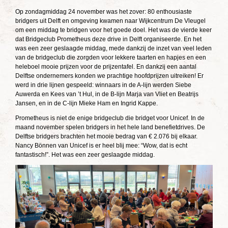
Op zondagmiddag 24 november was het zover: 80 enthousiaste
bridgers uit Delft en omgeving kwamen naar Wijkcentrum De Vleugel
om een middag te bridgen voor het goede doel. Het was de vierde keer
dat Bridgeclub Prometheus deze drive in Delft organiseerde. En het
was een zeer geslaagde middag, mede dankzij de inzet van veel leden
van de bridgeclub die zorgden voor lekkere taarten en hapjes en een
heleboel mooie prijzen voor de prijzentafel. En dankzij een aantal
Delftse ondernemers konden we prachtige hoofdprijzen uitreiken! Er
werd in drie lijnen gespeeld: winnaars in de A-lijn werden Siebe
Auwerda en Kees van ’t Hul, in de B-lijn Marja van Vliet en Beatrijs
Jansen, en in de C-lijn Mieke Ham en Ingrid Kappe.
Prometheus is niet de enige bridgeclub die bridget voor Unicef. In de
maand november spelen bridgers in het hele land benefietdrives. De
Delftse bridgers brachten het mooie bedrag van € 2.076 bij elkaar.
Nancy Bönnen van Unicef is er heel blij mee: “Wow, dat is echt
fantastisch!”. Het was een zeer geslaagde middag.