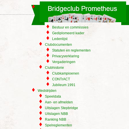
Bestuur en commissies
Gediplomeerd kader
Ledenlijst
Clubdocumenten
Statuten en reglementen
Privacyverklaring
Vergaderingen
Clubhistorie
Clubkampioenen
CONTrACT
Jubileum 1991
Wedstrijden
Speeldata
Aan- en afmelden
Uitslagen Stepbridge
Uitslagen NBB
Ranking NBB
Spelreglementen