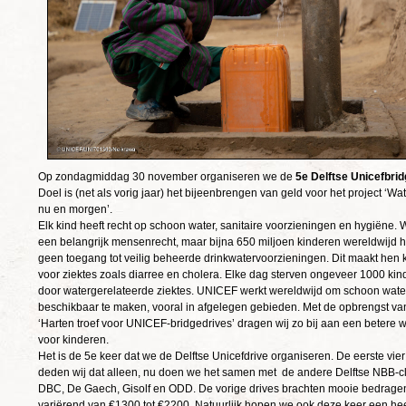
Op zondagmiddag 30 november organiseren we de
5e Delftse Unicefbri
Doel is (net als vorig jaar) het bijeenbrengen van geld voor het project ‘Wat
nu en morgen’.
Elk kind heeft recht op schoon water, sanitaire voorzieningen en hygiëne. W
een belangrijk mensenrecht, maar bijna 650 miljoen kinderen wereldwijd
geen toegang tot veilig beheerde drinkwatervoorzieningen. Dit maakt hen
voor ziektes zoals diarree en cholera. Elke dag sterven ongeveer 1000 ki
door watergerelateerde ziektes. UNICEF werkt wereldwijd om schoon wate
beschikbaar te maken, vooral in afgelegen gebieden. Met de opbrengst va
‘Harten troef voor UNICEF-bridgedrives’ dragen wij zo bij aan een betere 
voor kinderen.
Het is de 5e keer dat we de Delftse Unicefdrive organiseren. De eerste vie
deden wij dat alleen, nu doen we het samen met de andere Delftse NBB-c
DBC, De Gaech, Gisolf en ODD. De vorige drives brachten mooie bedrage
variërend van €1300 tot €2200. Natuurlijk hopen we ook deze keer een he