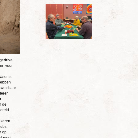
dgedrive
.
er: voor
ater is
 hebben
 kwetsbaar
nderen
r
n de
wereld
r keren
lubs:
n op
el mooi