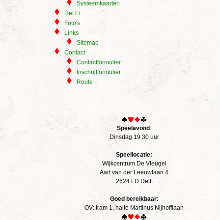
Systeemkaarten
Het Ei
Foto's
Links
Sitemap
Contact
Contactformulier
Inschrijfformulier
Route
Speelavond
:
Dinsdag 19.30 uur
Speellocatie:
Wijkcentrum De Vleugel
Aart van der Leeuwlaan 4
2624 LD Delft
Goed bereikbaar:
OV: tram 1, halte Martinus Nijhofflaan